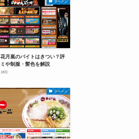
ラーメン
ん花月嵐のバイトはきつい？評
コミや制服・髪色を解説
月18日
ラーメン