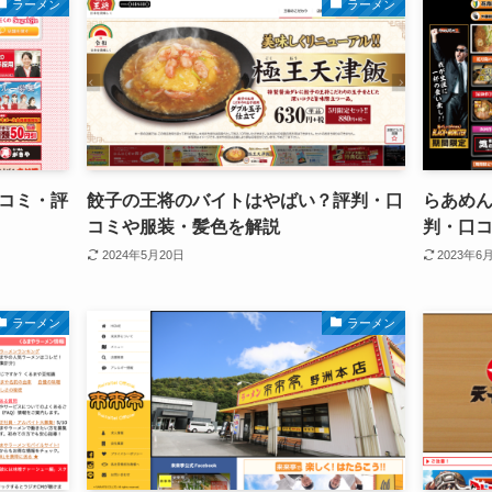
ラーメン
ラーメン
コミ・評
餃子の王将のバイトはやばい？評判・口
らあめ
コミや服装・髪色を解説
判・口
2024年5月20日
2023年6
ラーメン
ラーメン