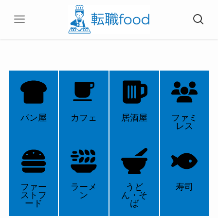
パン屋
カフェ
居酒屋
ファミ
レス
ファー
ラーメ
うど
寿司
ストフ
ン
ん・そ
ード
ば