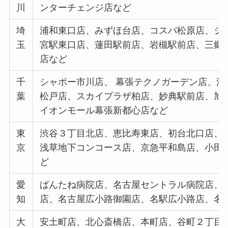
川
ンターチェンジ店など
埼
浦和東口店、みずほ台店、コスパ松原店、ジ
玉
宮駅東口店、蓮田駅前店、岩槻駅前店、三郷
店など
千
シャポー市川店、 幕張テクノガーデン店、
葉
松戸店、スカイプラザ柏店、妙典駅前店、旭
イオンモール幕張新都心店など
東
渋谷３丁目北店、恵比寿東店、初台北口店、
京
浅草地下コンコース店、京急平和島店、小田
ど
愛
ばんたね病院店、名古屋セントラル病院店、
知
店、名古屋広小路御園店、名駅広小路店、名
大
安土町店、北心斎橋店、本町店、谷町２丁目