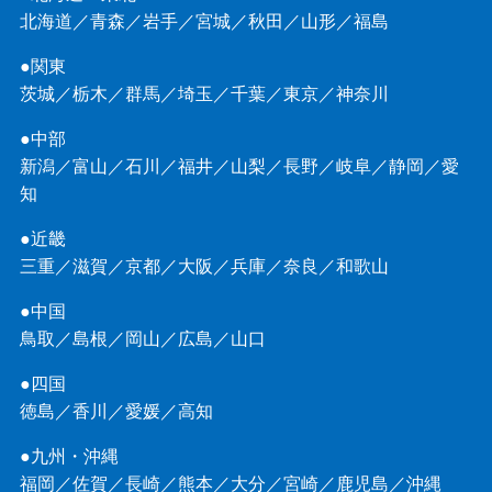
北海道
／
青森
／
岩手
／
宮城
／
秋田
／
山形
／
福島
●関東
茨城
／
栃木
／
群馬
／
埼玉
／
千葉
／
東京
／
神奈川
●中部
新潟
／
富山
／
石川
／
福井
／
山梨
／
長野
／
岐阜
／
静岡
／
愛
知
●近畿
三重
／
滋賀
／
京都
／
大阪
／
兵庫
／
奈良
／
和歌山
●中国
鳥取
／
島根
／
岡山
／
広島
／
山口
●四国
徳島
／
香川
／
愛媛
／
高知
●九州・沖縄
福岡
／
佐賀
／
長崎
／
熊本
／
大分
／
宮崎
／
鹿児島
／
沖縄