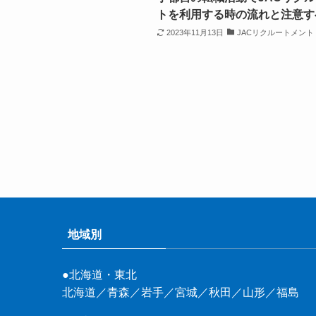
トを利用する時の流れと注意す
2023年11月13日
JACリクルートメント
地域別
●北海道・東北
北海道
／
青森
／
岩手
／
宮城
／
秋田
／
山形
／
福島