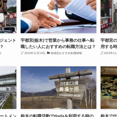
ジェント
宇都宮(栃木)で営業から事務の仕事へ転
宇都宮
？
職したい人におすすめの転職方法とは？
用する
ト
2023年11月13日
地域別おすすめ転職情報
2023年1
ルートメン
栃木の転職活動でdodaを利用する時の
栃木で