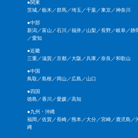
●関東
茨城
／
栃木
／
群馬
／
埼玉
／
千葉
／
東京
／
神奈川
●中部
新潟
／
富山
／
石川
／
福井
／
山梨
／
長野
／
岐阜
／
静
／
愛知
●近畿
三重
／
滋賀
／
京都
／
大阪
／
兵庫
／
奈良
／
和歌山
●中国
鳥取
／
島根
／
岡山
／
広島
／
山口
●四国
徳島
／
香川
／
愛媛
／
高知
●九州・沖縄
福岡
／
佐賀
／
長崎
／
熊本
／
大分
／
宮崎
／
鹿児島
／
縄