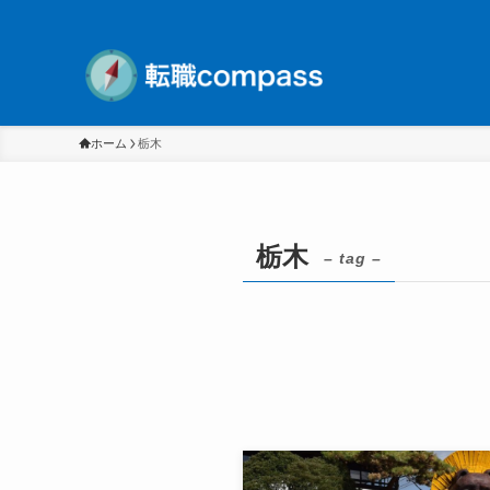
ホーム
栃木
栃木
– tag –