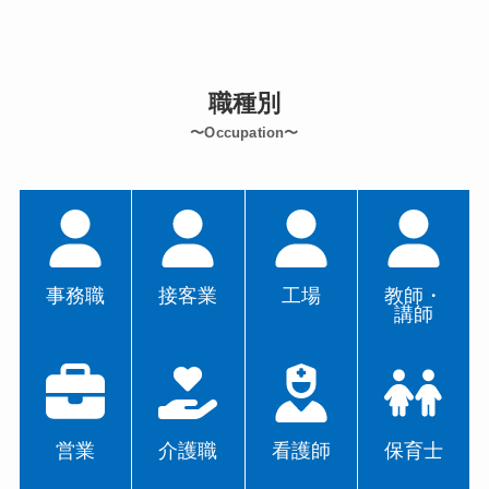
職種別
〜Occupation〜
事務職
接客業
工場
教師・
講師
営業
介護職
看護師
保育士