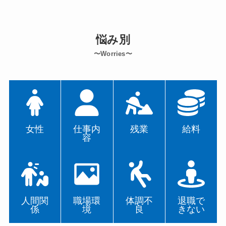
悩み別
〜Worries〜
女性
仕事内
残業
給料
容
人間関
職場環
体調不
退職で
係
境
良
きない