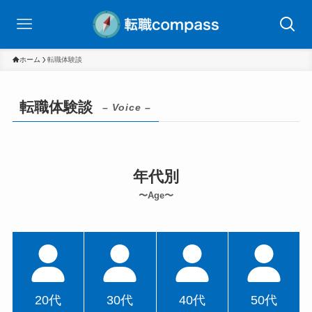
ホーム
転職体験談
転職体験談
– Voice –
年代別
〜Age〜
20代
30代
40代
50代