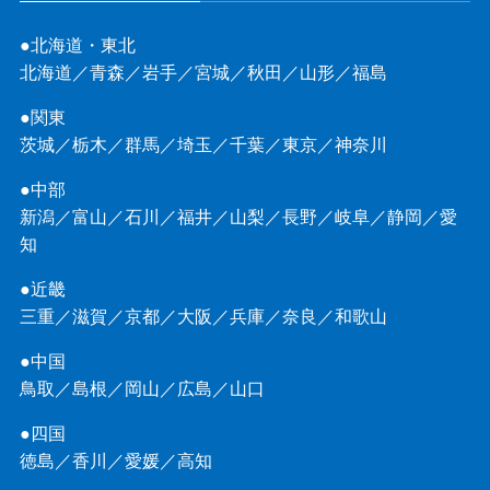
●北海道・東北
北海道
／
青森
／
岩手
／
宮城
／
秋田
／
山形
／
福島
●関東
茨城
／
栃木
／
群馬
／
埼玉
／
千葉
／
東京
／
神奈川
●中部
新潟
／
富山
／
石川
／
福井
／
山梨
／
長野
／
岐阜
／
静岡
／
愛
知
●近畿
三重
／
滋賀
／
京都
／
大阪
／
兵庫
／
奈良
／
和歌山
●中国
鳥取
／
島根
／
岡山
／
広島
／
山口
●四国
徳島
／
香川
／
愛媛
／
高知