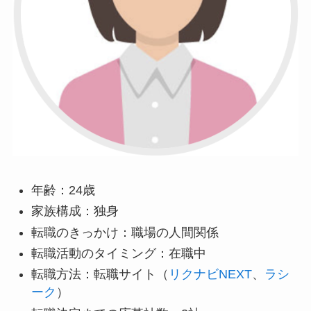
年齢：24歳
家族構成：独身
転職のきっかけ：職場の人間関係
転職活動のタイミング：在職中
転職方法：転職サイト（
リクナビNEXT
、
ラシ
ーク
）