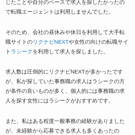
じたことや自分のペースで求人を探したかったの
で転職エージェントは利用しませんでした。
そのため、会社の昼休みや休日を利用して大手転
職サイトの
リクナビNEXT
や女性の向けの転職サイ
ト
ラシーク
を利用して求人を探しました。
求人数は圧倒的にリクナビNEXTが多かったです
が、私が探していた事務職の求人はラシークの方
が条件の良いものが多く、個人的には事務職の求
人を探す女性にはラシークがおすすめです。
また、私はある程度一般事務の経験がありました
が、未経験から応募できる求人も多くあったの