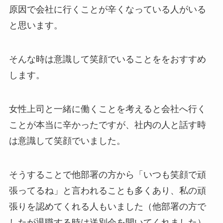
原因で会社に行くことが辛くなっている人がいる
と思います。
そんな時は意識して笑顔でいることををおすすめ
します。
女性上司と一緒に働くことを考えると会社へ行く
ことが本当に辛かったですが、社内の人と話す時
は意識して笑顔でいました。
そうすることで他部署の方から「いつも笑顔で頑
張ってるね」と言われることも多くあり、私の頑
張りを認めてくれる人もいました（他部署の方で
したが退職する時は送別会を開いてくれました）