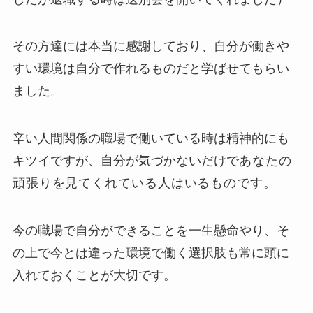
その方達には本当に感謝しており、自分が働きや
すい環境は自分で作れるものだと学ばせてもらい
ました。
辛い人間関係の職場で働いている時は精神的にも
キツイですが、自分が気づかないだけで
あなたの
頑張りを見てくれている人はいるものです。
今の職場で自分ができることを一生懸命やり、そ
の上で今とは違った環境で働く選択肢も常に頭に
入れておくことが大切です。