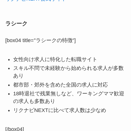
ラシーク
[box04 title=”ラシークの特徴”]
女性向け求人に特化した転職サイト
スキル不問で未経験から始められる求人が多数
あり
都市部・郊外を含めた全国の求人に対応
18時退社で残業無しなど、ワーキングママ歓迎
の求人も多数あり
リクナビNEXTに比べて求人数は少なめ
[/box04]