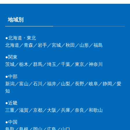
地域別
●北海道・東北
北海道
／
青森
／
岩手
／
宮城
／
秋田
／
山形
／
福島
●関東
茨城
／
栃木
／
群馬
／
埼玉
／
千葉
／
東京
／
神奈川
●中部
新潟
／
富山
／
石川
／
福井
／
山梨
／
長野
／
岐阜
／
静岡
／
愛
知
●近畿
三重
／
滋賀
／
京都
／
大阪
／
兵庫
／
奈良
／
和歌山
●中国
鳥取
／
島根
／
岡山
／
広島
／
山口