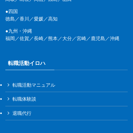
●四国
徳島
／
香川
／
愛媛
／
高知
●九州・沖縄
福岡
／
佐賀
／
長崎
／
熊本
／
大分
／
宮崎
／
鹿児島
／
沖縄
転職活動イロハ
転職活動マニュアル
転職体験談
退職代行