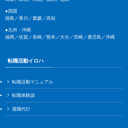
●四国
徳島
／
香川
／
愛媛
／
高知
●九州・沖縄
福岡
／
佐賀
／
長崎
／
熊本
／
大分
／
宮崎
／
鹿児島
／
沖縄
転職活動イロハ
転職活動マニュアル
転職体験談
退職代行