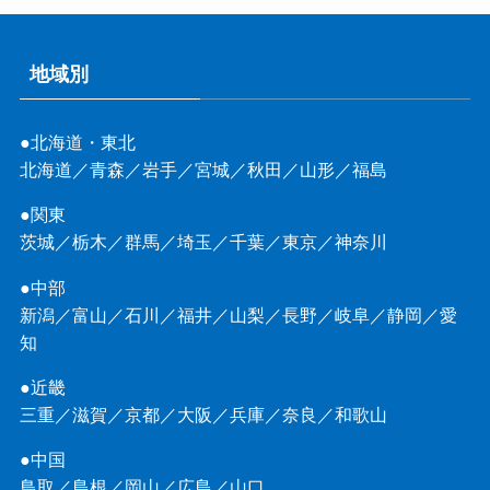
地域別
●北海道・東北
北海道
／
青森
／
岩手
／
宮城
／
秋田
／
山形
／
福島
●関東
茨城
／
栃木
／
群馬
／
埼玉
／
千葉
／
東京
／
神奈川
●中部
新潟
／
富山
／
石川
／
福井
／
山梨
／
長野
／
岐阜
／
静岡
／
愛
知
●近畿
三重
／
滋賀
／
京都
／
大阪
／
兵庫
／
奈良
／
和歌山
●中国
鳥取
／
島根
／
岡山
／
広島
／
山口