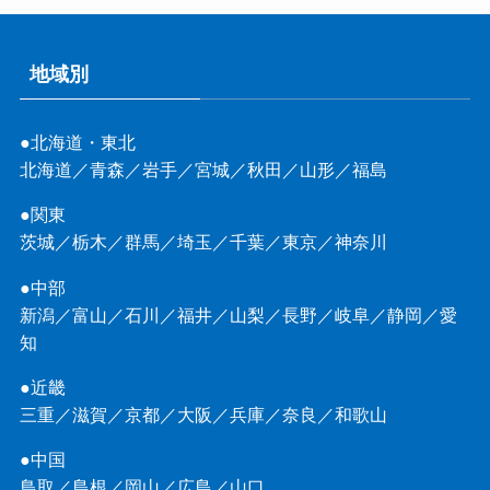
地域別
●北海道・東北
北海道
／
青森
／
岩手
／
宮城
／
秋田
／
山形
／
福島
●関東
茨城
／
栃木
／
群馬
／
埼玉
／
千葉
／
東京
／
神奈川
●中部
新潟
／
富山
／
石川
／
福井
／
山梨
／
長野
／
岐阜
／
静岡
／
愛
知
●近畿
三重
／
滋賀
／
京都
／
大阪
／
兵庫
／
奈良
／
和歌山
●中国
鳥取
／
島根
／
岡山
／
広島
／
山口