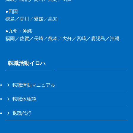
●四国
徳島
／
香川
／
愛媛
／
高知
●九州・沖縄
福岡
／
佐賀
／
長崎
／
熊本
／
大分
／
宮崎
／
鹿児島
／
沖縄
転職活動イロハ
転職活動マニュアル
転職体験談
退職代行