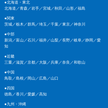
●北海道・東北
北海道
／
青森
／
岩手
／
宮城
／
秋田
／
山形
／
福島
●関東
茨城
／
栃木
／
群馬
／
埼玉
／
千葉
／
東京
／
神奈川
●中部
新潟
／
富山
／
石川
／
福井
／
山梨
／
長野
／
岐阜
／
静岡
／
愛
知
●近畿
三重
／
滋賀
／
京都
／
大阪
／
兵庫
／
奈良
／
和歌山
●中国
鳥取
／
島根
／
岡山
／
広島
／
山口
●四国
徳島
／
香川
／
愛媛
／
高知
●九州・沖縄