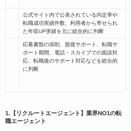
質
交
公式サイト内で公表されている内定率や
渉
転職成功実績件数、利用者から寄せられ
力
た年収UP実績を元に総合的に判断
サ
応募書類の添削、面接サポート、転職サ
ポ
ポート期間、電話・スカイプでの面談対
ー
応、転職後のサポート対応などを総合的
ト
に判断
体
制
1.【リクルートエージェント】業界NO1の転
職エージェント