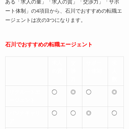
ある「求人の量」「求人の質」「交渉力」「サポ
ート体制」の4項目から、石川でおすすめの転職エ
ージェントは次の3つになります。
石川でおすすめの転職エージェント
求人
交
サポー
求
の質
渉
ト体制
人
力
数
リクルートエ
◯
◎
◯
◎
ージェント
パソナキャリ
◯
◯
◎
◯
ア