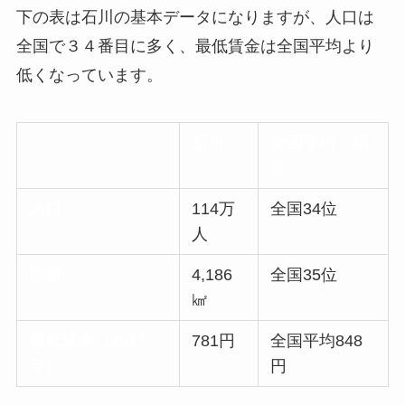
下の表は石川の基本データになりますが、人口は
全国で３４番目に多く、最低賃金は全国平均より
低くなっています。
石川
全国平均・順
位
人口
114万
全国34位
人
面積
4,186
全国35位
㎢
最低賃金（2017
781円
全国平均848
年）
円