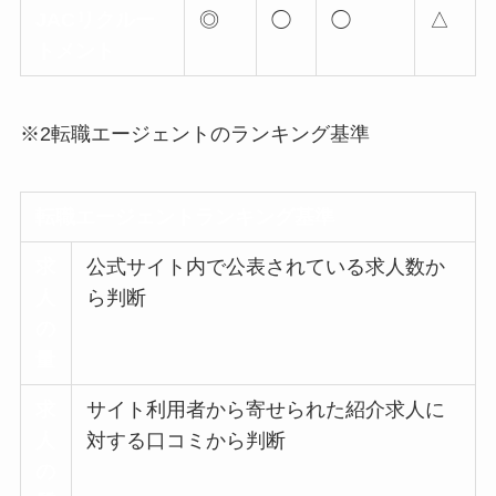
JACリクルー
◎
◯
◯
△
トメント
※2転職エージェントのランキング基準
転職エージェントランキング基準
求
公式サイト内で公表されている求人数か
人
ら判断
の
量
求
サイト利用者から寄せられた紹介求人に
人
対する口コミから判断
の