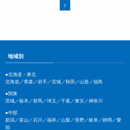
1
地域別
●北海道・東北
北海道
／
青森
／
岩手
／
宮城
／
秋田
／
山形
／
福島
●関東
茨城
／
栃木
／
群馬
／
埼玉
／
千葉
／
東京
／
神奈川
●中部
新潟
／
富山
／
石川
／
福井
／
山梨
／
長野
／
岐阜
／
静岡
／
愛
知