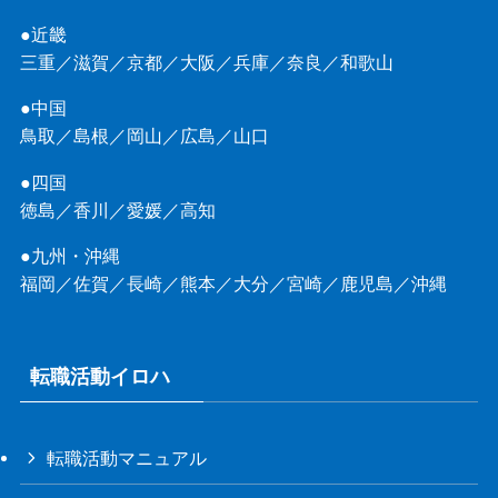
●近畿
三重
／
滋賀
／
京都
／
大阪
／
兵庫
／
奈良
／
和歌山
●中国
鳥取
／
島根
／
岡山
／
広島
／
山口
●四国
徳島
／
香川
／
愛媛
／
高知
●九州・沖縄
福岡
／
佐賀
／
長崎
／
熊本
／
大分
／
宮崎
／
鹿児島
／
沖縄
転職活動イロハ
転職活動マニュアル