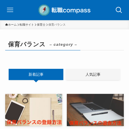
ホーム
転職サイト
保育士
保育バランス
保育バランス
– category –
新着記事
人気記事