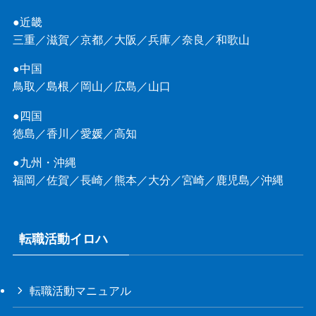
●近畿
三重
／
滋賀
／
京都
／
大阪
／
兵庫
／
奈良
／
和歌山
●中国
鳥取
／
島根
／
岡山
／
広島
／
山口
●四国
徳島
／
香川
／
愛媛
／
高知
●九州・沖縄
福岡
／
佐賀
／
長崎
／
熊本
／
大分
／
宮崎
／
鹿児島
／
沖縄
転職活動イロハ
転職活動マニュアル