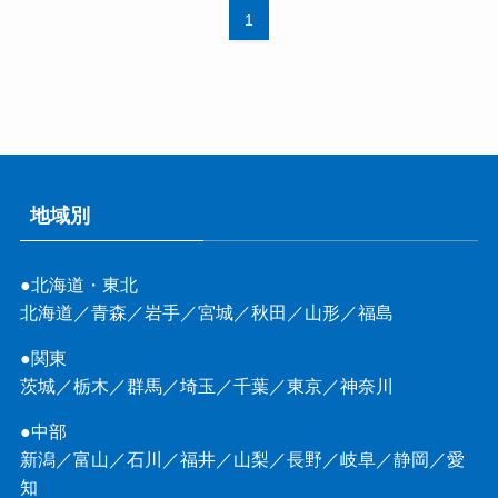
1
地域別
●北海道・東北
北海道
／
青森
／
岩手
／
宮城
／
秋田
／
山形
／
福島
●関東
茨城
／
栃木
／
群馬
／
埼玉
／
千葉
／
東京
／
神奈川
●中部
新潟
／
富山
／
石川
／
福井
／
山梨
／
長野
／
岐阜
／
静岡
／
愛
知