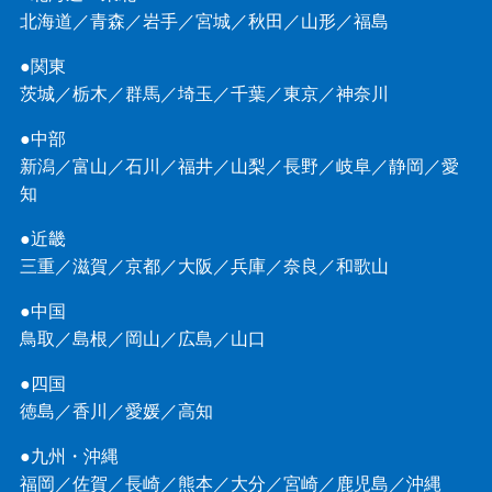
北海道
／
青森
／
岩手
／
宮城
／
秋田
／
山形
／
福島
●関東
茨城
／
栃木
／
群馬
／
埼玉
／
千葉
／
東京
／
神奈川
●中部
新潟
／
富山
／
石川
／
福井
／
山梨
／
長野
／
岐阜
／
静岡
／
愛
知
●近畿
三重
／
滋賀
／
京都
／
大阪
／
兵庫
／
奈良
／
和歌山
●中国
鳥取
／
島根
／
岡山
／
広島
／
山口
●四国
徳島
／
香川
／
愛媛
／
高知
●九州・沖縄
福岡
／
佐賀
／
長崎
／
熊本
／
大分
／
宮崎
／
鹿児島
／
沖縄