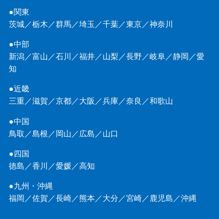
●関東
茨城
／
栃木
／
群馬
／
埼玉
／
千葉
／
東京
／
神奈川
●中部
新潟
／
富山
／
石川
／
福井
／
山梨
／
長野
／
岐阜
／
静岡
／
愛
知
●近畿
三重
／
滋賀
／
京都
／
大阪
／
兵庫
／
奈良
／
和歌山
●中国
鳥取
／
島根
／
岡山
／
広島
／
山口
●四国
徳島
／
香川
／
愛媛
／
高知
●九州・沖縄
福岡
／
佐賀
／
長崎
／
熊本
／
大分
／
宮崎
／
鹿児島
／
沖縄