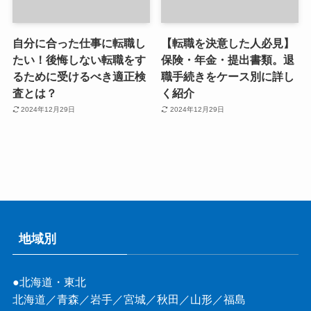
自分に合った仕事に転職し
【転職を決意した人必見】
たい！後悔しない転職をす
保険・年金・提出書類。退
るために受けるべき適正検
職手続きをケース別に詳し
査とは？
く紹介
2024年12月29日
2024年12月29日
地域別
●北海道・東北
北海道
／
青森
／
岩手
／
宮城
／
秋田
／
山形
／
福島