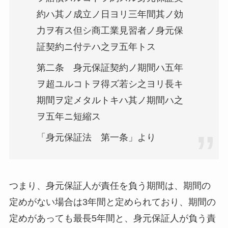
約ハ其ノ成立ノ日ヨリ三年間其ノ効
力ヲ有ス但シ商工業見習者ノ身元保
証契約ニ付テハ之ヲ五年トス
第二条 身元保証契約ノ期間ハ五年
ヲ超ユルコトヲ得ズ若シ之ヨリ長キ
期間ヲ定メタルトキハ其ノ期間ハ之
ヲ五年ニ短縮ス
「身元保証法 第一条」より
つまり、身元保証人が責任を負う期間は、期間の
定めがない場合は3年間と定められており、期間の
定めがあっても最長5年間と、
身元保証人が負う責