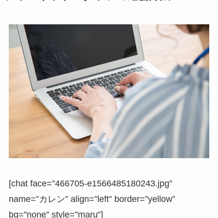
[chat face=”466705-e1566485180243.jpg”
name=”カレン” align=”left” border=”yellow”
bg=”none” style=”maru”]