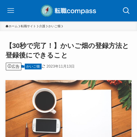
ホーム
転職サイト
介護
かいご畑
【30秒で完了！】かいご畑の登録方法と
登録後にできること
広告
2023年11月13日
かいご畑