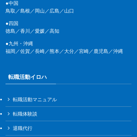
●中国
鳥取
／
島根
／
岡山
／
広島
／
山口
●四国
徳島
／
香川
／
愛媛
／
高知
●九州・沖縄
福岡
／
佐賀
／
長崎
／
熊本
／
大分
／
宮崎
／
鹿児島
／
沖縄
転職活動イロハ
転職活動マニュアル
転職体験談
退職代行