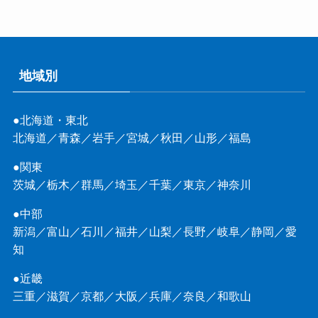
地域別
●北海道・東北
北海道
／
青森
／
岩手
／
宮城
／
秋田
／
山形
／
福島
●関東
茨城
／
栃木
／
群馬
／
埼玉
／
千葉
／
東京
／
神奈川
●中部
新潟
／
富山
／
石川
／
福井
／
山梨
／
長野
／
岐阜
／
静岡
／
愛
知
●近畿
三重
／
滋賀
／
京都
／
大阪
／
兵庫
／
奈良
／
和歌山