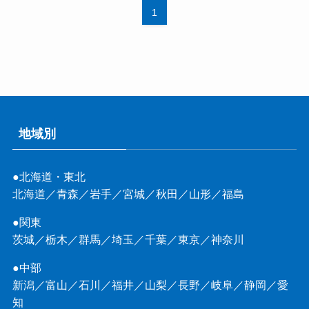
1
地域別
●北海道・東北
北海道
／
青森
／
岩手
／
宮城
／
秋田
／
山形
／
福島
●関東
茨城
／
栃木
／
群馬
／
埼玉
／
千葉
／
東京
／
神奈川
●中部
新潟
／
富山
／
石川
／
福井
／
山梨
／
長野
／
岐阜
／
静岡
／
愛
知