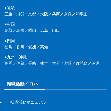
●近畿
三重
／
滋賀
／
京都
／
大阪
／
兵庫
／
奈良
／
和歌山
●中国
鳥取
／
島根
／
岡山
／
広島
／
山口
●四国
徳島
／
香川
／
愛媛
／
高知
●九州・沖縄
福岡
／
佐賀
／
長崎
／
熊本
／
大分
／
宮崎
／
鹿児島
／
沖縄
転職活動イロハ
転職活動マニュアル