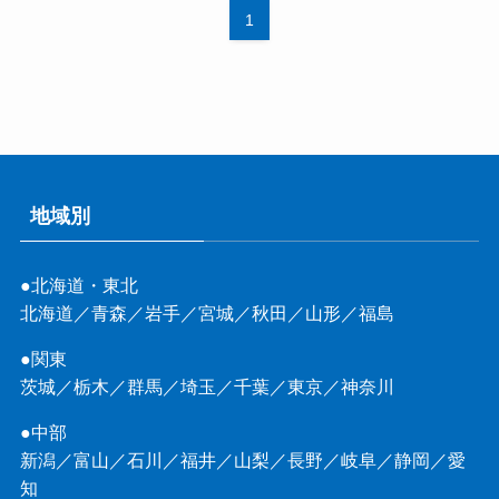
1
地域別
●北海道・東北
北海道
／
青森
／
岩手
／
宮城
／
秋田
／
山形
／
福島
●関東
茨城
／
栃木
／
群馬
／
埼玉
／
千葉
／
東京
／
神奈川
●中部
新潟
／
富山
／
石川
／
福井
／
山梨
／
長野
／
岐阜
／
静岡
／
愛
知