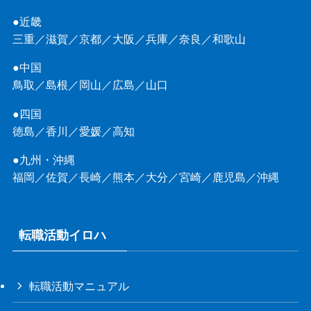
●近畿
三重
／
滋賀
／
京都
／
大阪
／
兵庫
／
奈良
／
和歌山
●中国
鳥取
／
島根
／
岡山
／
広島
／
山口
●四国
徳島
／
香川
／
愛媛
／
高知
●九州・沖縄
福岡
／
佐賀
／
長崎
／
熊本
／
大分
／
宮崎
／
鹿児島
／
沖縄
転職活動イロハ
転職活動マニュアル