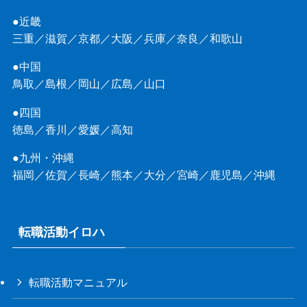
●近畿
三重
／
滋賀
／
京都
／
大阪
／
兵庫
／
奈良
／
和歌山
●中国
鳥取
／
島根
／
岡山
／
広島
／
山口
●四国
徳島
／
香川
／
愛媛
／
高知
●九州・沖縄
福岡
／
佐賀
／
長崎
／
熊本
／
大分
／
宮崎
／
鹿児島
／
沖縄
転職活動イロハ
転職活動マニュアル