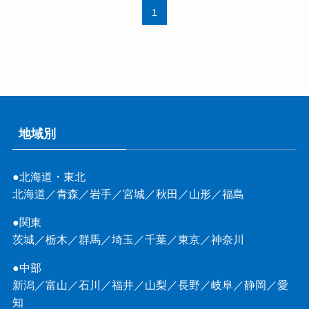
1
地域別
●北海道・東北
北海道
／
青森
／
岩手
／
宮城
／
秋田
／
山形
／
福島
●関東
茨城
／
栃木
／
群馬
／
埼玉
／
千葉
／
東京
／
神奈川
●中部
新潟
／
富山
／
石川
／
福井
／
山梨
／
長野
／
岐阜
／
静岡
／
愛
知