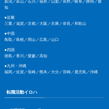
新潟
／
富山
／
石川
／
福井
／
山梨
／
長野
／
岐阜
／
静岡
／
愛
知
●近畿
三重
／
滋賀
／
京都
／
大阪
／
兵庫
／
奈良
／
和歌山
●中国
鳥取
／
島根
／
岡山
／
広島
／
山口
●四国
徳島
／
香川
／
愛媛
／
高知
●九州・沖縄
福岡
／
佐賀
／
長崎
／
熊本
／
大分
／
宮崎
／
鹿児島
／
沖縄
転職活動イロハ