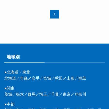
1
地域別
●北海道・東北
北海道
／
青森
／
岩手
／
宮城
／
秋田
／
山形
／
福島
●関東
茨城
／
栃木
／
群馬
／
埼玉
／
千葉
／
東京
／
神奈川
●中部