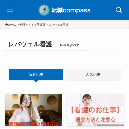
ホーム
転職サイト
看護師
レバウェル看護
レバウェル看護
– category –
新着記事
人気記事