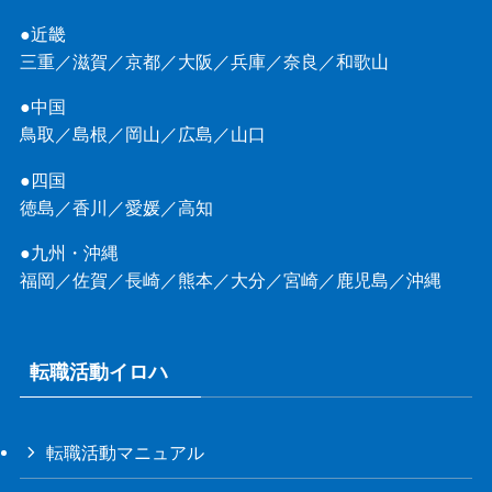
●近畿
三重
／
滋賀
／
京都
／
大阪
／
兵庫
／
奈良
／
和歌山
●中国
鳥取
／
島根
／
岡山
／
広島
／
山口
●四国
徳島
／
香川
／
愛媛
／
高知
●九州・沖縄
福岡
／
佐賀
／
長崎
／
熊本
／
大分
／
宮崎
／
鹿児島
／
沖縄
転職活動イロハ
転職活動マニュアル