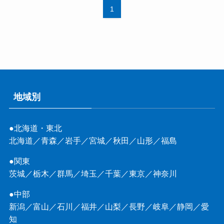
1
地域別
●北海道・東北
北海道
／
青森
／
岩手
／
宮城
／
秋田
／
山形
／
福島
●関東
茨城
／
栃木
／
群馬
／
埼玉
／
千葉
／
東京
／
神奈川
●中部
新潟
／
富山
／
石川
／
福井
／
山梨
／
長野
／
岐阜
／
静岡
／
愛
知