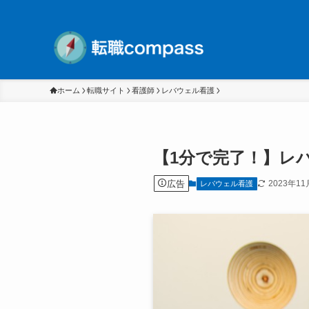
ホーム
転職サイト
看護師
レバウェル看護
【1分で完了！】レ
広告
2023年11
レバウェル看護