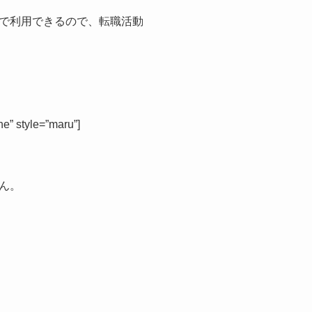
で利用できるので、転職活動
。
 style=”maru”]
ん。