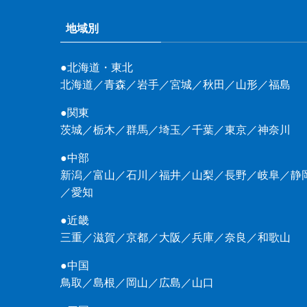
地域別
●北海道・東北
北海道
／
青森
／
岩手
／
宮城
／
秋田
／
山形
／
福島
●関東
茨城
／
栃木
／
群馬
／
埼玉
／
千葉
／
東京
／
神奈川
●中部
新潟
／
富山
／
石川
／
福井
／
山梨
／
長野
／
岐阜
／
静
／
愛知
●近畿
三重
／
滋賀
／
京都
／
大阪
／
兵庫
／
奈良
／
和歌山
●中国
鳥取
／
島根
／
岡山
／
広島
／
山口