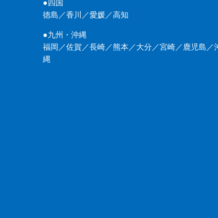
●四国
徳島
／
香川
／
愛媛
／
高知
●九州・沖縄
福岡
／
佐賀
／
長崎
／
熊本
／
大分
／
宮崎
／
鹿児島
／
縄