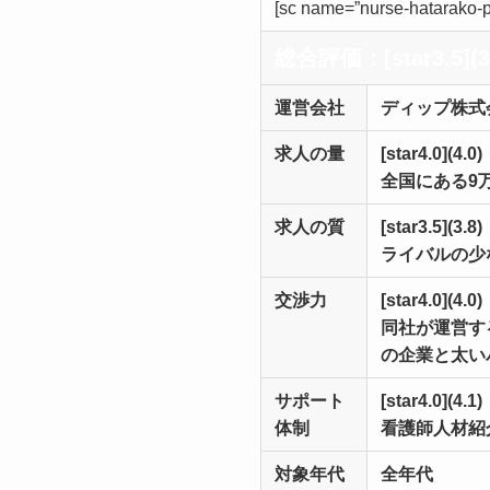
[sc name=”nurse-hatarako-pi
総合評価：[star3.5](3
運営会社
ディップ株式
求人の量
[star4.0](4.0)
全国にある9
求人の質
[star3.5](3.8)
ライバルの少
交渉力
[star4.0](4.0)
同社が運営す
の企業と太い
サポート
[star4.0](4.1)
体制
看護師人材紹
対象年代
全年代