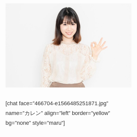
[chat face=”466704-e1566485251871.jpg”
name=”カレン” align=”left” border=”yellow”
bg=”none” style=”maru”]