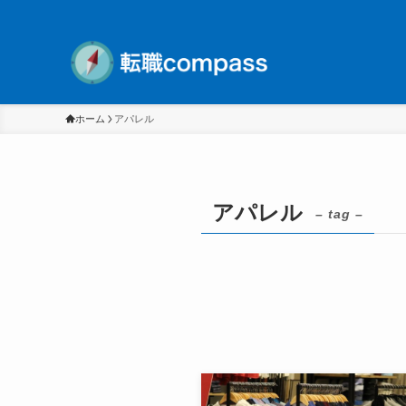
ホーム
アパレル
アパレル
– tag –