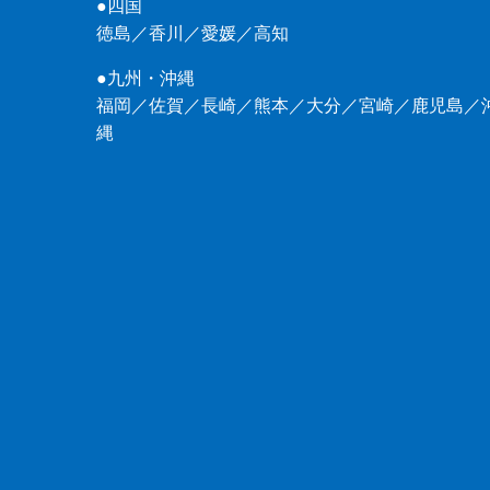
●四国
徳島
／
香川
／
愛媛
／
高知
●九州・沖縄
福岡
／
佐賀
／
長崎
／
熊本
／
大分
／
宮崎
／
鹿児島
／
縄