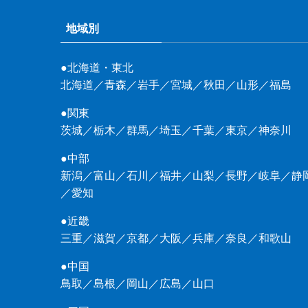
地域別
●北海道・東北
北海道
／
青森
／
岩手
／
宮城
／
秋田
／
山形
／
福島
●関東
茨城
／
栃木
／
群馬
／
埼玉
／
千葉
／
東京
／
神奈川
●中部
新潟
／
富山
／
石川
／
福井
／
山梨
／
長野
／
岐阜
／
静
／
愛知
●近畿
三重
／
滋賀
／
京都
／
大阪
／
兵庫
／
奈良
／
和歌山
●中国
鳥取
／
島根
／
岡山
／
広島
／
山口