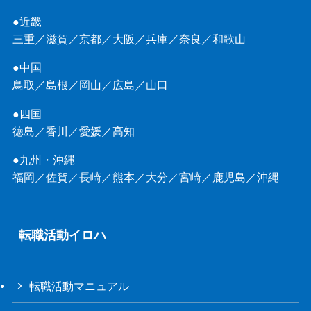
●近畿
三重
／
滋賀
／
京都
／
大阪
／
兵庫
／
奈良
／
和歌山
●中国
鳥取
／
島根
／
岡山
／
広島
／
山口
●四国
徳島
／
香川
／
愛媛
／
高知
●九州・沖縄
福岡
／
佐賀
／
長崎
／
熊本
／
大分
／
宮崎
／
鹿児島
／
沖縄
転職活動イロハ
転職活動マニュアル