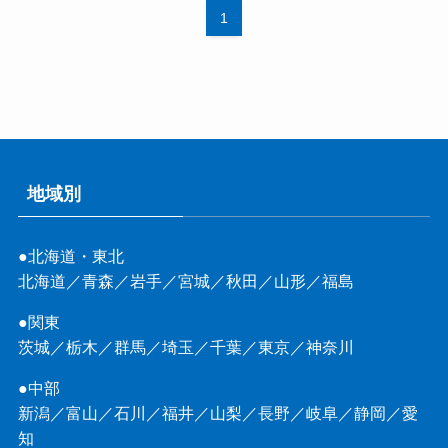
1
地域別
●北海道・東北
北海道
／
青森
／
岩手
／
宮城
／
秋田
／
山形
／
福島
●関東
茨城
／
栃木
／
群馬
／
埼玉
／
千葉
／
東京
／
神奈川
●中部
新潟
／
富山
／
石川
／
福井
／
山梨
／
長野
／
岐阜
／
静岡
／
愛
知