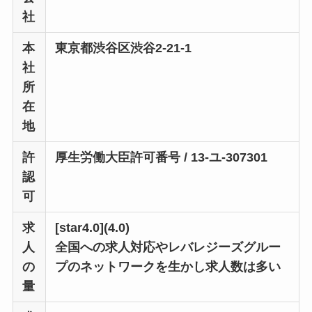
社
本
東京都渋谷区渋谷2-21-1
社
所
在
地
許
厚生労働大臣許可番号 / 13-ユ-307301
認
可
求
[star4.0](4.0)
人
全国への求人対応やレバレジーズグルー
の
プのネットワークを生かし求人数は多い
量