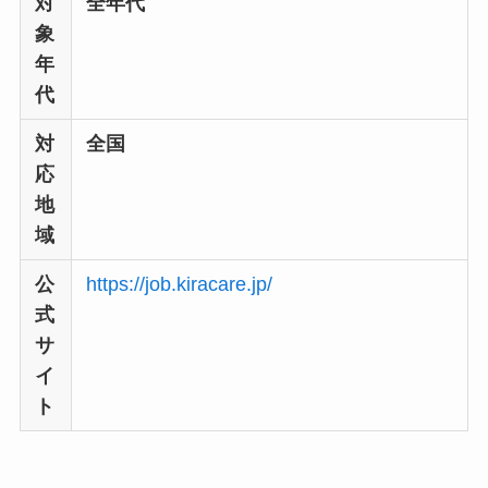
対
全年代
象
年
代
対
全国
応
地
域
公
https://job.kiracare.jp/
式
サ
イ
ト