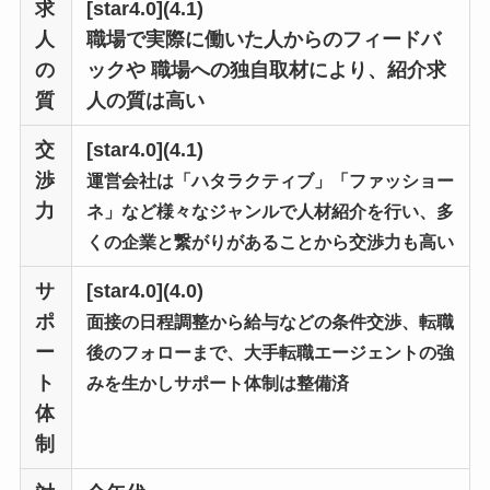
求
[star4.0](4.1)
人
職場で実際に働いた人からのフィードバ
の
ックや 職場への独自取材により、紹介求
質
人の質は高い
交
[star4.0](4.1)
渉
運営会社は「ハタラクティブ」「ファッショー
力
ネ」など様々なジャンルで人材紹介を行い、多
くの企業と繋がりがあることから交渉力も高い
サ
[star4.0](4.0)
ポ
面接の日程調整から給与などの条件交渉、転職
ー
後のフォローまで、大手転職エージェントの強
ト
みを生かしサポート体制は整備済
体
制