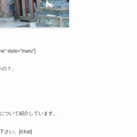
” style=”maru”]
いの？」
について紹介しています。
。[/chat]