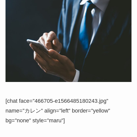
[chat face=”466705-e1566485180243.jpg”
name=”カレン” align=”left” border=”yellow”
bg=”none” style=”maru”]