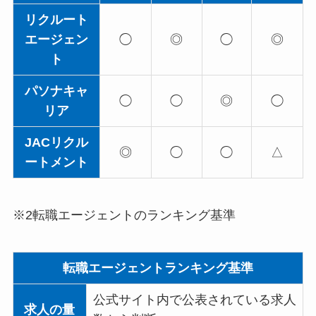
リクルート
エージェン
◯
◎
◯
◎
ト
パソナキャ
◯
◯
◎
◯
リア
JACリクル
◎
◯
◯
△
ートメント
※2転職エージェントのランキング基準
転職エージェントランキング基準
公式サイト内で公表されている求人
求人の量