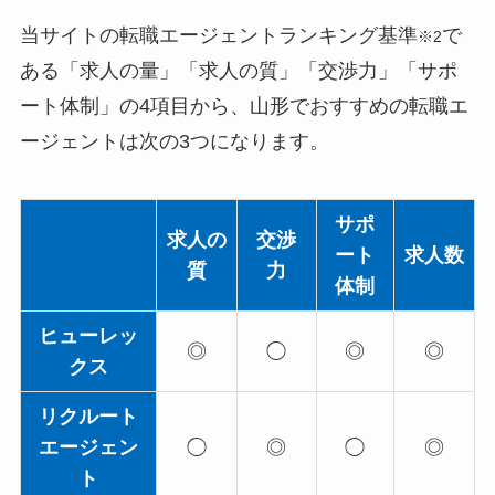
当サイトの転職エージェントランキング基準
で
※2
ある「求人の量」「求人の質」「交渉力」「サポ
ート体制」の4項目から、山形でおすすめの転職エ
ージェントは次の3つになります。
サポ
求人の
交渉
ート
求人数
質
力
体制
ヒューレッ
◎
◯
◎
◎
クス
リクルート
エージェン
◯
◎
◯
◎
ト