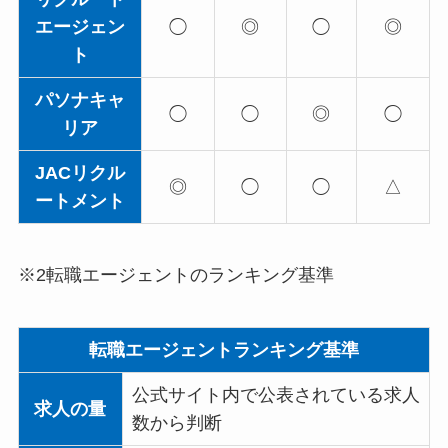
エージェン
◯
◎
◯
◎
ト
パソナキャ
◯
◯
◎
◯
リア
JACリクル
◎
◯
◯
△
ートメント
※2転職エージェントのランキング基準
転職エージェントランキング基準
公式サイト内で公表されている求人
求人の量
数から判断