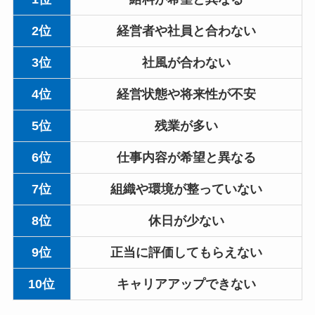
2位
経営者や社員と合わない
3位
社風が合わない
4位
経営状態や将来性が不安
5位
残業が多い
6位
仕事内容が希望と異なる
7位
組織や環境が整っていない
8位
休日が少ない
9位
正当に評価してもらえない
10位
キャリアアップできない