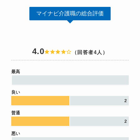
マイナビ介護職の総合評価
4.0
（回答者4人）
最高
良い
2
普通
2
悪い