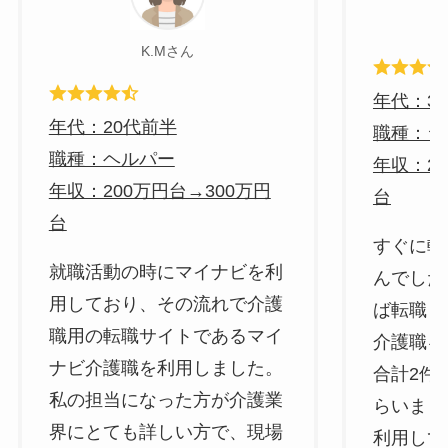
K.Mさん
年代：3
年代：20代前半
職種：シ
職種：ヘルパー
年収：20
年収：200万円台→300万円
台
台
すぐに転
就職活動の時にマイナビを利
んでした
用しており、その流れで介護
ば転職し
職用の転職サイトであるマイ
介護職を
ナビ介護職を利用しました。
合計2件
私の担当になった方が介護業
らいまし
界にとても詳しい方で、現場
利用して