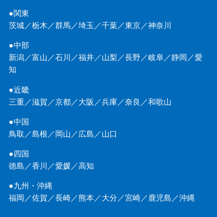
●関東
茨城
／
栃木
／
群馬
／
埼玉
／
千葉
／
東京
／
神奈川
●中部
新潟
／
富山
／
石川
／
福井
／
山梨
／
長野
／
岐阜
／
静岡
／
愛
知
●近畿
三重
／
滋賀
／
京都
／
大阪
／
兵庫
／
奈良
／
和歌山
●中国
鳥取
／
島根
／
岡山
／
広島
／
山口
●四国
徳島
／
香川
／
愛媛
／
高知
●九州・沖縄
福岡
／
佐賀
／
長崎
／
熊本
／
大分
／
宮崎
／
鹿児島
／
沖縄