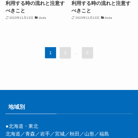
利用する時の流れと注意す
利用する時の流れと注意す
べきこと
べきこと
2023年11月13日
doda
2023年11月13日
doda
1
2
...
5
地域別
●北海道・東北
北海道
／
青森
／
岩手
／
宮城
／
秋田
／
山形
／
福島