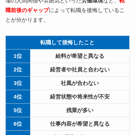
場の人間関係や雰囲気といった
労働環境
など、
転
職前後のギャップ
によって転職を後悔しているこ
とが分かります。
転職して後悔したこと
1位
給料が希望と異なる
2位
経営者や社員と合わない
3位
社風が合わない
4位
経営状態や将来性が不安
5位
残業が多い
6位
仕事内容が希望と異なる