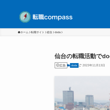
ホーム
転職サイト
総合
doda
仙台の転職活動でd
広告
2023年11月13日
doda