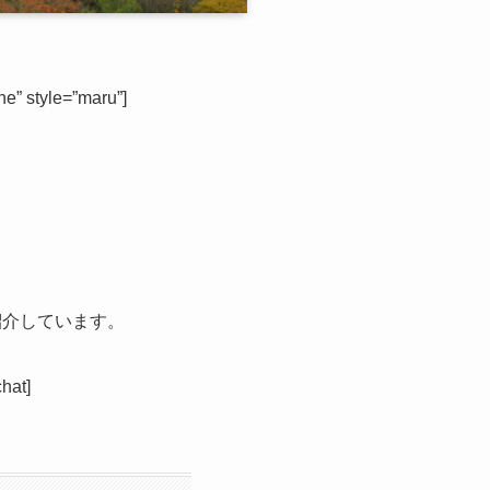
” style=”maru”]
紹介しています。
t]