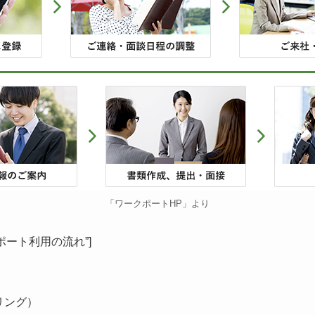
「ワークポートHP」より
ークポート利用の流れ”]
リング）