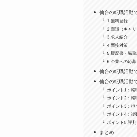
仙台の転職活動
1.無料登録
2.面談（キャ
3.求人紹介
4.面接対策
5.履歴書・職
6.企業への応
仙台の転職活動
仙台の転職活動
ポイント1：転
ポイント2：転
ポイント3：担
ポイント4：複
ポイント5.評
まとめ