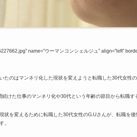
746227662.jpg” name=”ウーマンコンシェルジュ” align=”left” border
いたのはマンネリ化した現状を変えようと転職した30代女性のG
間続けた仕事のマンネリ化や30代という年齢の節目から転職する
現状を変えるために転職した30代女性のG.Uさんが、転職を
す。