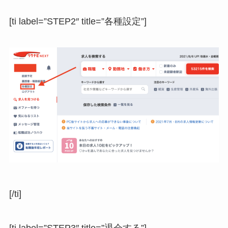
[ti label=”STEP2″ title=”各種設定”]
[/ti]