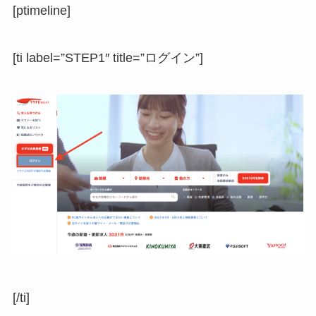
[ptimeline]
[ti label=”STEP1″ title=”ログイン”]
[/ti]