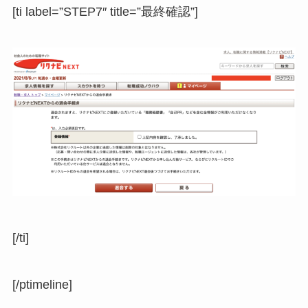
[ti label=”STEP7″ title=”最終確認”]
[/ti]
[/ptimeline]