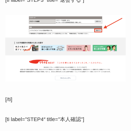
[ti label=”STEP3″ title=”退会する”]
[/ti]
[ti label=”STEP4″ title=”本人確認”]