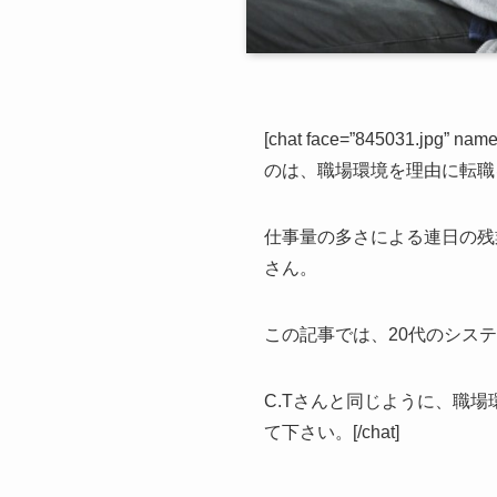
[chat face=”845031.jp
のは、職場環境を理由に転職
仕事量の多さによる連日の残
さん。
この記事では、20代のシス
C.Tさんと同じように、職
て下さい。[/chat]