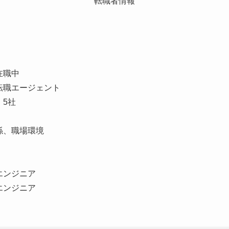
転職者情報
在職中
転職エージェント
5社
係、職場環境
エンジニア
エンジニア