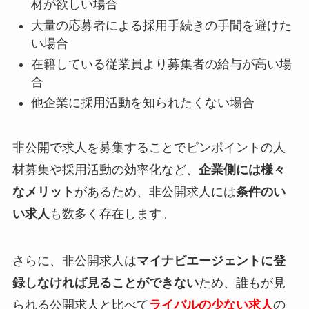
材が欲しい場合
大量の応募者による採用手続きの手間を避けた
い場合
在籍している従業員より募集者の給与が高い場
合
他企業に採用活動を知られたくない場合
非公開で求人を募集することでピンポイントの人
材募集や採用活動の効率化など、
企業側には様々
なメリット
があるため、非公開求人には
条件のい
い求人
も数多く存在します。
さらに、非公開求人は
マイナビエージェントに登
録しなければ見ることができない
ため、誰もが見
られる公開求人と比べて
ライバルの少ない求人
の