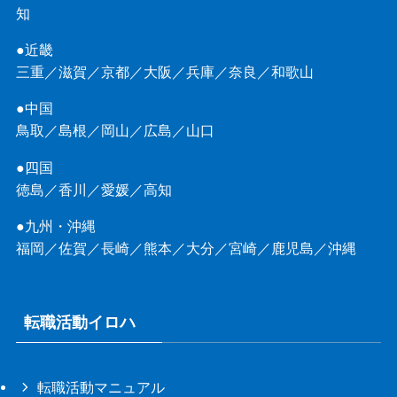
知
●近畿
三重
／
滋賀
／
京都
／
大阪
／
兵庫
／
奈良
／
和歌山
●中国
鳥取
／
島根
／
岡山
／
広島
／
山口
●四国
徳島
／
香川
／
愛媛
／
高知
●九州・沖縄
福岡
／
佐賀
／
長崎
／
熊本
／
大分
／
宮崎
／
鹿児島
／
沖縄
転職活動イロハ
転職活動マニュアル