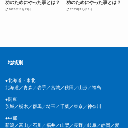
功のためにやった事とは？
功のためにやった事とは？
2023年11月13日
2023年11月13日
地域別
●北海道・東北
北海道
／
青森
／
岩手
／
宮城
／
秋田
／
山形
／
福島
●関東
茨城
／
栃木
／
群馬
／
埼玉
／
千葉
／
東京
／
神奈川
●中部
新潟
／
富山
／
石川
／
福井
／
山梨
／
長野
／
岐阜
／
静岡
／
愛