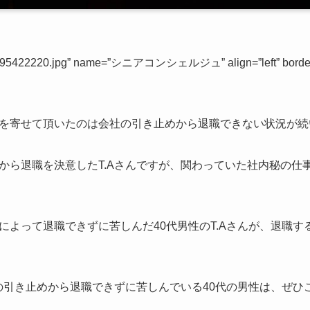
6895422220.jpg” name=”シニアコンシェルジュ” align=”left” border=
を寄せて頂いたのは会社の引き止めから退職できない状況が続いた
から退職を決意したT.Aさんですが、関わっていた社内秘の仕
。
によって退職できずに苦しんだ40代男性のT.Aさんが、退職
社の引き止めから退職できずに苦しんでいる40代の男性は、ぜひ