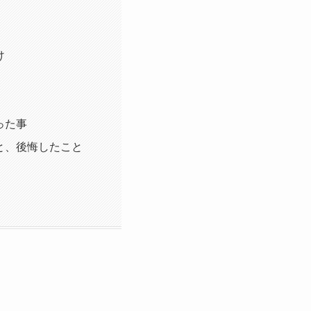
け
った事
と、後悔したこと