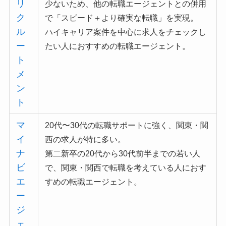
リ
少ないため、他の転職エージェントとの併用
ク
で「スピード＋より確実な転職」を実現。
ル
ハイキャリア案件を中心に求人をチェックし
ー
たい人におすすめ
の転職エージェント。
ト
メ
ン
ト
マ
20代〜30代の転職サポートに強く、関東・関
イ
西の求人が特に多い。
ナ
第二新卒の20代から30代前半までの若い人
ビ
で、関東・関西で転職を考えている人におす
エ
すめの転職エージェント。
ー
ジ
ェ